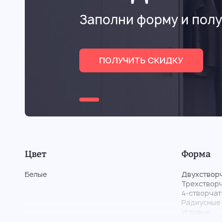
Заполни форму и полу
ПОЛУЧИТЬ СКИДКУ
Цвет
Форма
Белые
Двухствор
Трехствор
4-створча
Радиусные
Угловые