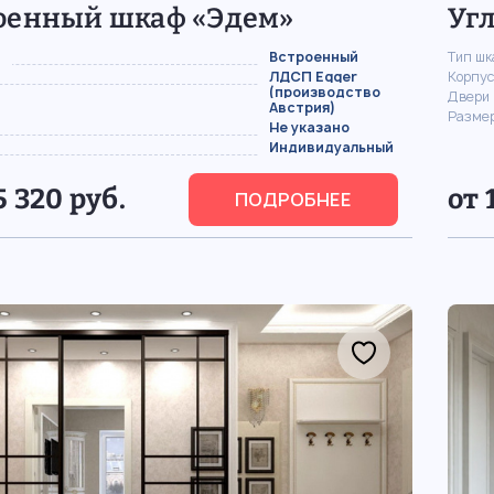
оенный шкаф «Эдем»
Уг
Встроенный
Тип ш
ЛДСП Egger
Корпус
(производство
Двери
Австрия)
Разме
Не указано
Индивидуальный
5 320 руб.
от 
ПОДРОБНЕЕ