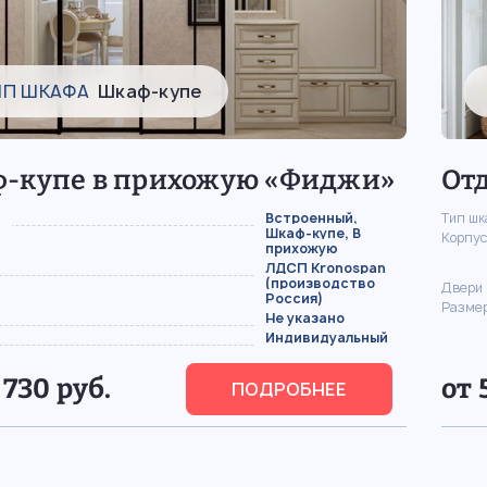
ИП ШКАФА
Шкаф-купе
-купе в прихожую «Фиджи»
От
Встроенный,
Тип ш
Шкаф-купе, В
Корпус
прихожую
ЛДСП Kronospan
(производство
Двери
Россия)
Разме
Не указано
Индивидуальный
 730 руб.
от 
ПОДРОБНЕЕ