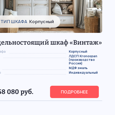
ТИП ШКАФА
Корпусный
дельностоящий шкаф «Винтаж»
кафа
Корпусный
ЛДСП Kronospan
(производство
Россия)
МДФ эмаль
р
Индивидуальный
58 080 руб.
ПОДРОБНЕЕ