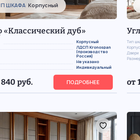
ИП ШКАФА
Корпусный
 «Классический дуб»
Уг
Корпусный
Тип ш
ЛДСП Kronospan
Корпус
(производство
Двери
Россия)
Разме
Не указано
Индивидуальный
 840 руб.
от 
ПОДРОБНЕЕ