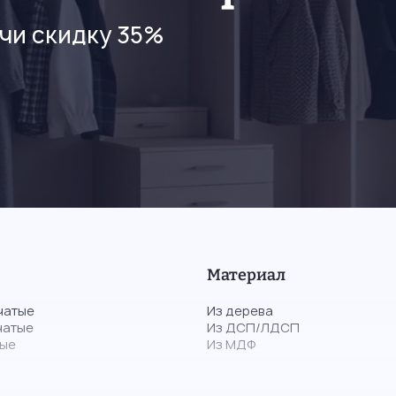
чи скидку 35%
Материал
чатые
Из дерева
чатые
Из ДСП/ЛДСП
тые
Из МДФ