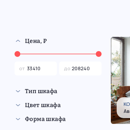
Цена, ₽
от
до
Тип шкафа
К
Цвет шкафа
Ав
Форма шкафа