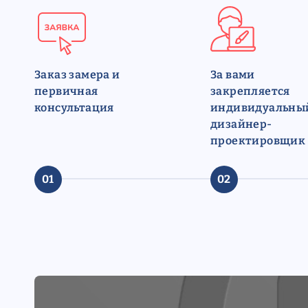
Заказ замера и
За вами
первичная
закрепляется
консультация
индивидуальны
дизайнер-
проектировщик
01
02