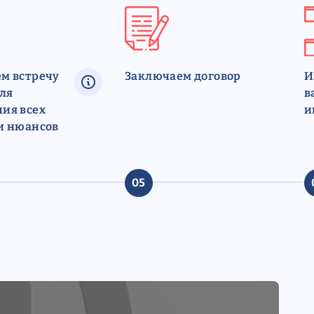
м встречу
Заключаем договор
И
для
в
ия всех
и
и нюансов
05