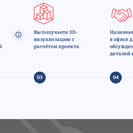
Вы получаете 3D-
Назначае
визуализацию с
в офисе 
й
расчётом проекта
обсужден
деталей 
03
04