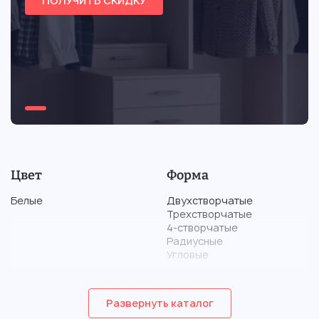
ПОЛУЧИТЬ СКИДКУ
Цвет
Форма
Белые
Двухстворчатые
Трехстворчатые
4-створчатые
Радиусные
Угловые
Материал
Тип
Развернуть каталог
Из дерева
Корпусные