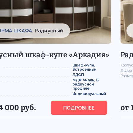
ОРМА ШКАФА
Радиусный
усный шкаф-купе «Аркадия»
Ра
Шкаф-купе,
Корпус
Встроенный
Двери
ЛДСП
Разме
МДФ эмаль, В
радиусном
профиле
Индивидуальный
4 000 руб.
от 
ПОДРОБНЕЕ