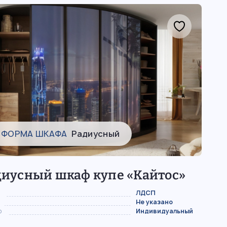
ФОРМА ШКАФА
Радиусный
диусный шкаф купе «Кайтос»
ЛДСП
Не указано
р
Индивидуальный