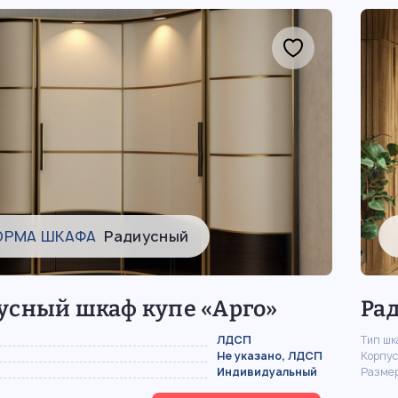
ОРМА ШКАФА
Радиусный
усный шкаф купе «Арго»
Ра
ЛДСП
Тип ш
Не указано, ЛДСП
Корпус
Индивидуальный
Разме