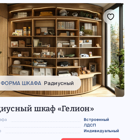
ФОРМА ШКАФА
Радиусный
диусный шкаф «Гелион»
кафа
Встроенный
ЛДСП
р
Индивидуальный