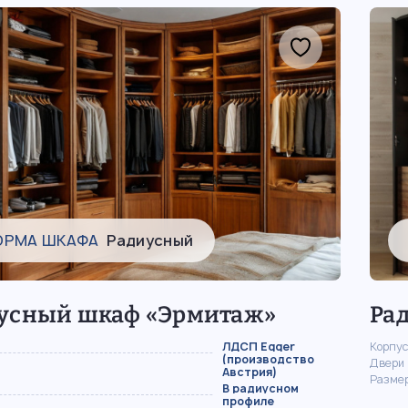
ОРМА ШКАФА
Радиусный
усный шкаф «Эрмитаж»
Ра
ЛДСП Egger
Корпус
(производство
Двери
Австрия)
Разме
В радиусном
профиле