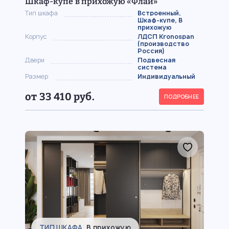
Шкаф-купе в прихожую «Флай»
Тип шкафа
Встроенный,
Шкаф-купе, В
прихожую
Корпус
ЛДСП Kronospan
(производство
Россия)
Двери
Подвесная
система
Размер
Индивидуальный
от 33 410 руб.
ПОДРОБНЕЕ
ТИП ШКАФА
В прихожую