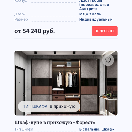
Корпус
ЛДСП Egger
(производство
Австрия)
Двери
МДФ эмаль
Размер
Индивидуальный
от 54 240 руб.
ПОДРОБНЕЕ
ТИП ШКАФА
В прихожую
Шкаф-купе в прихожую «Форест»
Тип шкафа
В спальню, Шкаф-