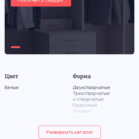
ПОЛУЧИТЬ СКИДКУ
Цвет
Форма
Белые
Двухстворчатые
Трехстворчатые
4-створчатые
Радиусные
Угловые
Материал
Тип
Развернуть каталог
Из дерева
Корпусные