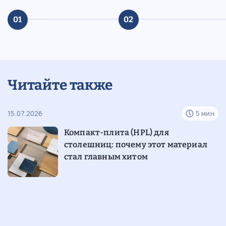
01
02
Читайте также
н
15.07.2026
5 мин
07
е
Компакт-плита (HPL) для
столешниц: почему этот материал
стал главным хитом