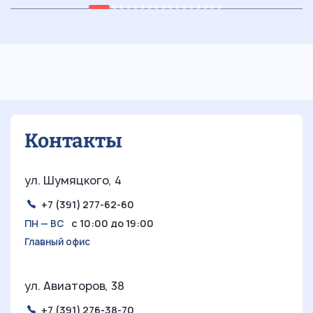
05.07.2026
7 мин
29
Ретростиль в интерьере:
погружение в уникальную эстетику
прошлых эпох
Контакты
ул. Шумяцкого, 4
+7 (391) 277-62-60
с 10:00 до 19:00
ПН — ВС
Главный офис
ул. Авиаторов, 38
+7 (391) 276-38-70