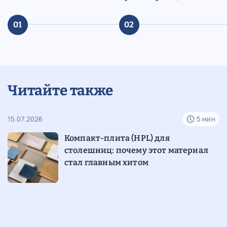
01
02
Читайте также
н
15.07.2026
5 мин
07
е
Компакт-плита (HPL) для
столешниц: почему этот материал
стал главным хитом