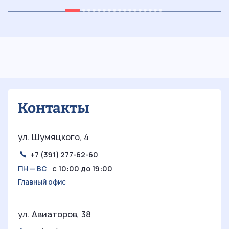
05.07.2026
7 мин
29
Ретростиль в интерьере:
погружение в уникальную эстетику
прошлых эпох
Контакты
ул. Шумяцкого, 4
+7 (391) 277-62-60
с 10:00 до 19:00
ПН — ВС
Главный офис
ул. Авиаторов, 38