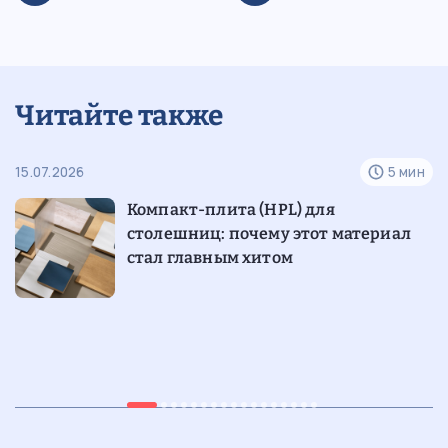
Читайте также
н
15.07.2026
5 мин
07
е
Компакт-плита (HPL) для
столешниц: почему этот материал
стал главным хитом
05.07.2026
7 мин
29