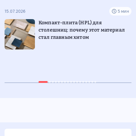
н
15.07.2026
5 мин
07
е
Компакт-плита (HPL) для
столешниц: почему этот материал
стал главным хитом
05.07.2026
7 мин
29
Ретростиль в интерьере:
погружение в уникальную эстетику
прошлых эпох