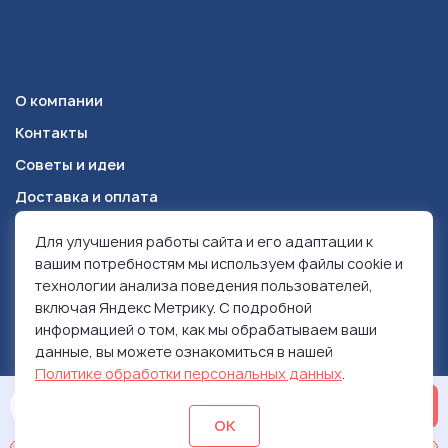
О компании
Контакты
Советы и идеи
Доставка и оплата
Для улучшения работы сайта и его адаптации к
Красноярск
+7 (391) 278-49-84
вашим потребностям мы используем файлы cookie и
технологии анализа поведения пользователей,
включая Яндекс Метрику. С подробной
© 1999-2026 Ролен
информацией о том, как мы обрабатываем ваши
Политика конфиденциальности
данные, вы можете ознакомиться в нашей
Использование контента
Политике обработки персональных данных
.
ОСТАВИТЬ ЗАЯВКУ
ОК