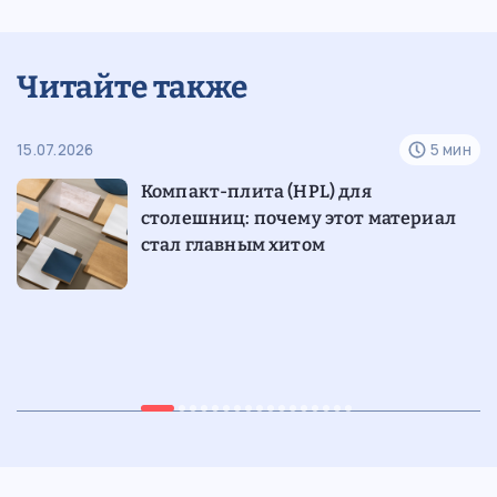
Читайте также
н
15.07.2026
5 мин
07
е
Компакт-плита (HPL) для
столешниц: почему этот материал
стал главным хитом
05.07.2026
7 мин
29
Ретростиль в интерьере: