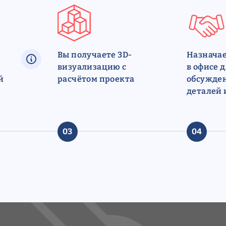
Вы получаете 3D-
Назначае
визуализацию с
в офисе 
й
расчётом проекта
обсужден
деталей 
03
04