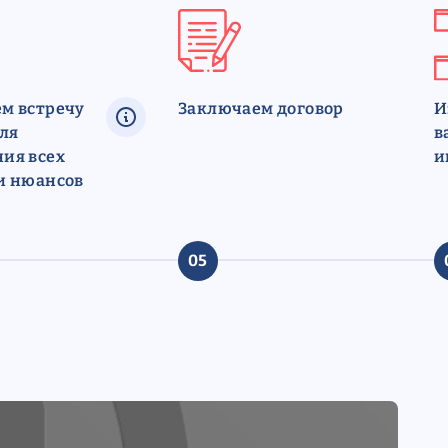
м встречу
Заключаем договор
И
для
в
ия всех
и
и нюансов
05