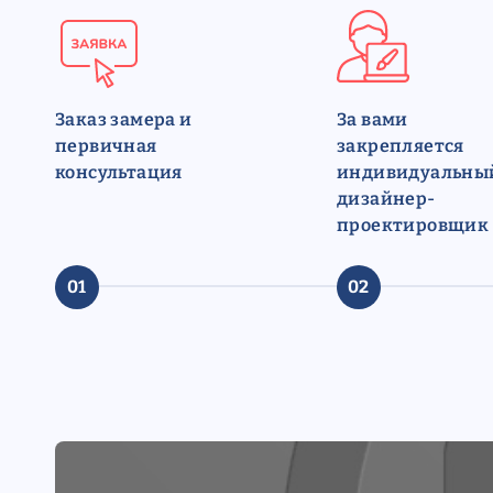
Заказ замера и
За вами
первичная
закрепляется
консультация
индивидуальны
дизайнер-
проектировщик
01
02