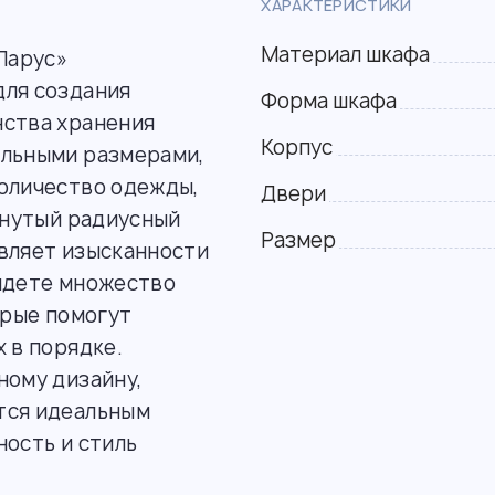
ХАРАКТЕРИСТИКИ
Материал шкафа
Парус»
для создания
Форма шкафа
нства хранения
Корпус
ельными размерами,
количество одежды,
Двери
огнутый радиусный
Размер
авляет изысканности
айдете множество
орые помогут
 в порядке.
ному дизайну,
тся идеальным
ность и стиль