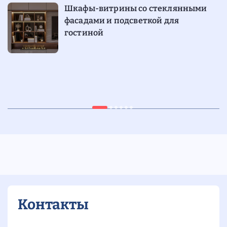
Шкафы-витрины со стеклянными
фасадами и подсветкой для
гостиной
н
30.03.2026
8 мин
15
Дизайн шкафа-купе: современные
и
идеи и фото в интерьере
Контакты