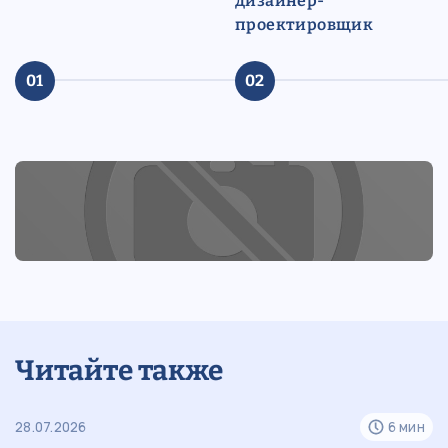
дизайнер-
проектировщик
01
02
Читайте также
н
28.07.2026
6 мин
12