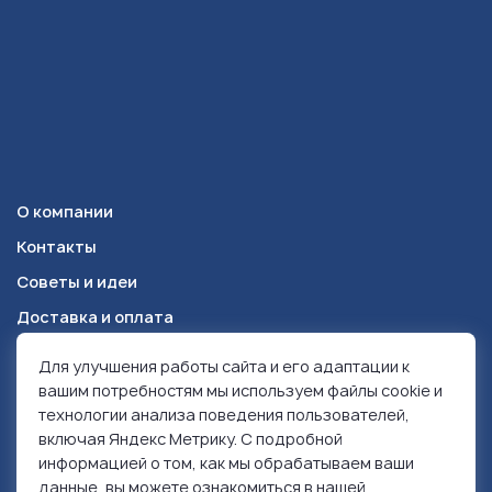
О компании
Контакты
Советы и идеи
Доставка и оплата
Для улучшения работы сайта и его адаптации к
Красноярск
+7 (391) 278-49-84
вашим потребностям мы используем файлы cookie и
технологии анализа поведения пользователей,
включая Яндекс Метрику. С подробной
© 1999-2026 Ролен
информацией о том, как мы обрабатываем ваши
Политика конфиденциальности
данные, вы можете ознакомиться в нашей