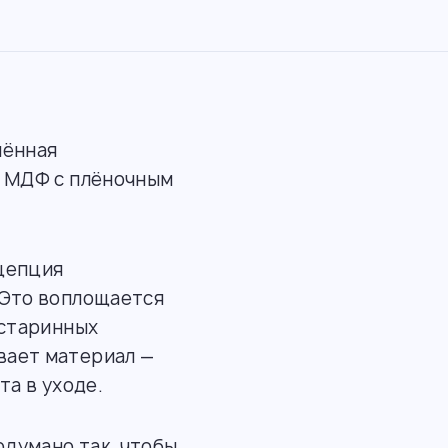
лённая
з МДФ с плёночным
цепция
 Это воплощается
 старинных
вает материал —
та в уходе.
думано так, чтобы