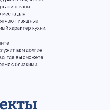
рганизованы.
 места для
мягчают изящные
ый характер кухни.
чите
служит вам долгие
о, где вы сможете
ремя с близкими.
оекты