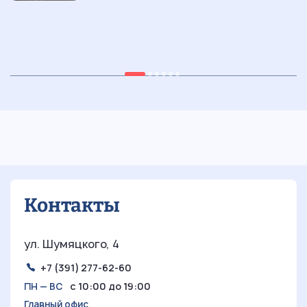
н
30.03.2026
8 мин
15
Дизайн шкафа-купе: современные
и
идеи и фото в интерьере
Контакты
ул. Шумяцкого, 4
+7 (391) 277-62-60
с 10:00 до 19:00
ПН — ВС
Главный офис