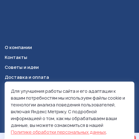
О компании
Контакты
Советы и идеи
Доставка и оплата
Для улучшения работы сайта и его адаптации к
Красноярск
+7 (391) 278-49-84
вашим потребностям мы используем файлы cookie и
технологии анализа поведения пользователей,
включая Яндекс Метрику. С подробной
© 1999-2026 Ролен
информацией о том, как мы обрабатываем ваши
Политика конфиденциальности
данные, вы можете ознакомиться в нашей
Использование контента
Политике обработки персональных данных
.