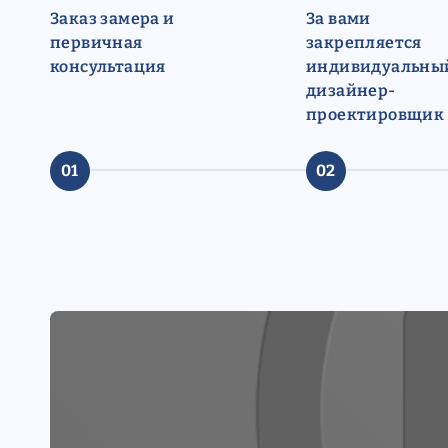
Заказ замера и
За вами
первичная
закрепляется
консультация
индивидуальны
дизайнер-
проектировщик
01
02