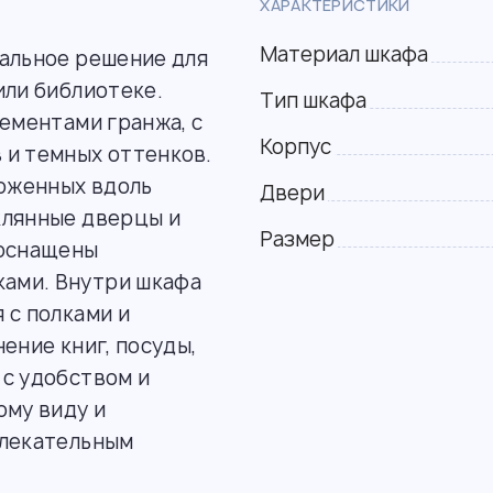
ХАРАКТЕРИСТИКИ
Материал шкафа
нальное решение для
или библиотеке.
Тип шкафа
лементами гранжа, с
Корпус
 и темных оттенков.
ложенных вдоль
Двери
клянные дверцы и
Размер
 оснащены
ами. Внутри шкафа
 с полками и
ение книг, посуды,
 с удобством и
ому виду и
влекательным