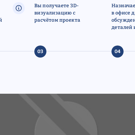
Вы получаете 3D-
Назначае
визуализацию с
в офисе 
й
расчётом проекта
обсужден
деталей 
03
04