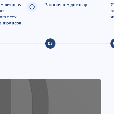
м встречу
Заключаем договор
И
для
в
ия всех
и
и нюансов
05