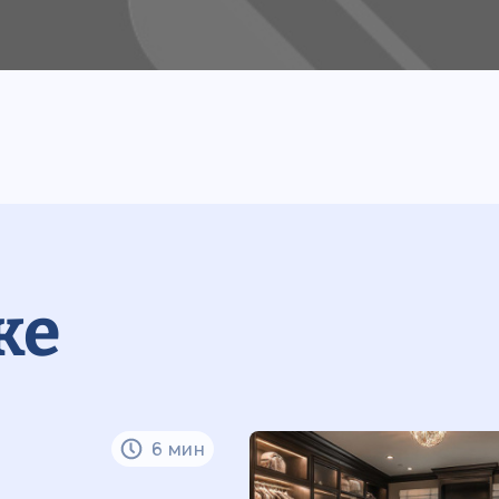
же
6 мин