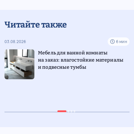
Читайте также
н
03.08.2026
6 мин
24
Мебель для ванной комнаты
на заказ: влагостойкие материалы
и подвесные тумбы
н
28.07.2026
6 мин
15
Шкафы-витрины со стеклянными