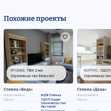
фасадами и подсветкой для
гостиной
Похожие проекты
КРОМКА
ПВХ 2 мм
КОРПУС
ЛДСП 
(производство Бельгия)
(производство
Стенка «Веда»
Стенка «Дана»
Фасад мебели
МДФ Плёнка
Фасад мебели
Корпус
ЛДСП Egger
Корпус
(производство
Австрия)
Класс эмиссии
Е1 (эмиссия не
Класс эмиссии