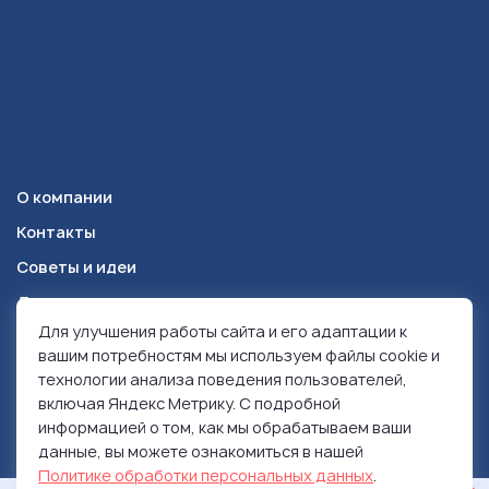
О компании
Контакты
Советы и идеи
Доставка и оплата
Для улучшения работы сайта и его адаптации к
вашим потребностям мы используем файлы cookie и
Красноярск
+7 (391) 278-49-84
технологии анализа поведения пользователей,
включая Яндекс Метрику. С подробной
© 1999-2026 Ролен
информацией о том, как мы обрабатываем ваши
данные, вы можете ознакомиться в нашей
Политика конфиденциальности
Политике обработки персональных данных
.
Использование контента