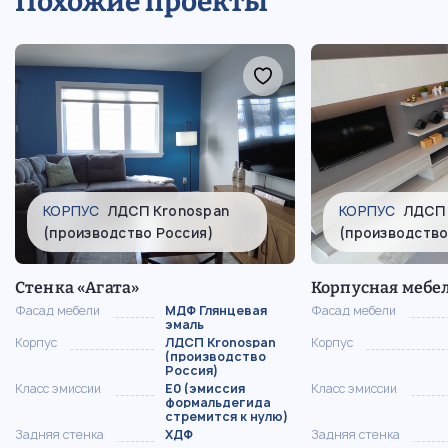
Похожие проекты
КОРПУС
ЛДСП Kronospan
КОРПУС
ЛДСП 
(производство Россия)
(производство
Стенка «Агата»
Корпусная мебе
Фасад мебели
МДФ Глянцевая
Фасад мебели
эмаль
Корпус
ЛДСП Kronospan
Корпус
(производство
Россия)
Класс эмиссии
Е0 (эмиссия
Класс эмиссии
формальдегида
стремится к нулю)
Задняя стенка
ХДФ
Задняя стенка