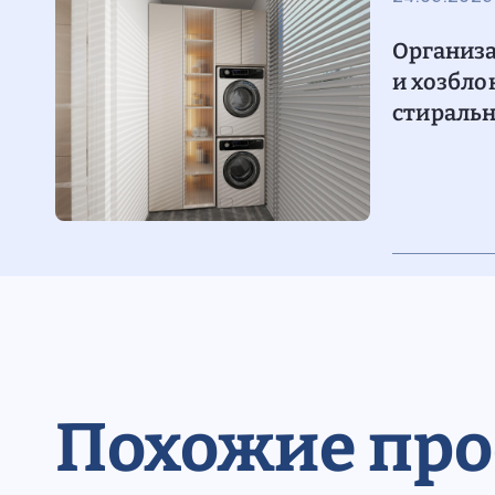
Организ
и хозбло
стираль
и инвент
Похожие пр