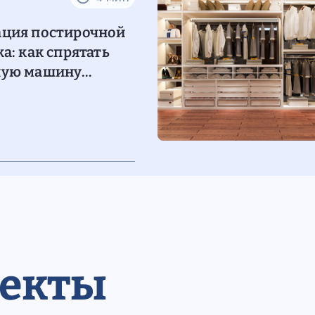
ация постирочной
ка: как спрятать
ную машину
арь
оекты