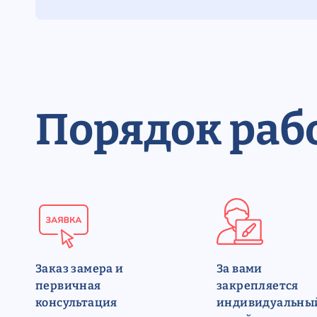
Порядок раб
Заказ замера и
За вами
первичная
закрепляется
консультация
индивидуальны