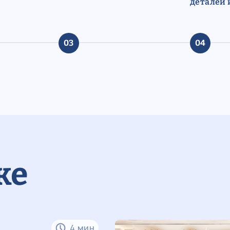
деталей 
03
04
же
4 мин