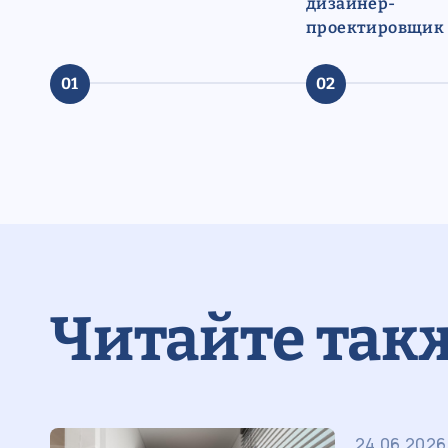
дизайнер-
проектировщик
01
02
Читайте так
24.06.2026