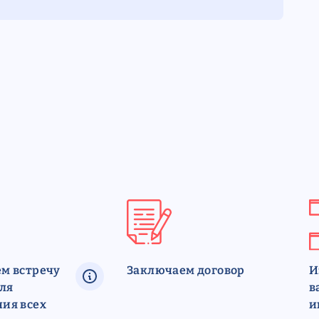
м встречу
Заключаем договор
И
для
в
ия всех
и