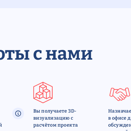
оты с нами
Вы получаете 3D-
Назначае
визуализацию с
в офисе 
й
расчётом проекта
обсужден