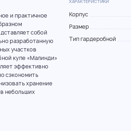
ХАРАКТЕРИСТИКИ
Корпус
ное и практичное
образном
Размер
едставляет собой
Тип гардеробной
ьно разработанную
ных участков
бной купе «Малинди»
оляет эффективно
но сэкономить
анизовать хранение
 в небольших