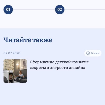
01
02
Читайте также
н
02.07.2026
6 мин
10
Оформление детской комнаты:
секреты и хитрости дизайна