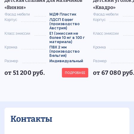
Детская спальня для мальчиков
Детский уголок 
«Винни»
«Квадро»
Фасад мебели
МДФ Пластик
Фасад мебели
Корпус
ЛДСП Egger
Корпус
(производство
Австрия)
Класс эмиссии
Е1 (эмиссия не
Класс эмиссии
более 10 мг в 100 г
материала)
Кромка
ПВХ 2 мм
Кромка
(производство
Бельгия)
Размер
Индивидуальный
Размер
от 51 200 руб.
от 67 080 руб
ПОДРОБНЕЕ
Контакты