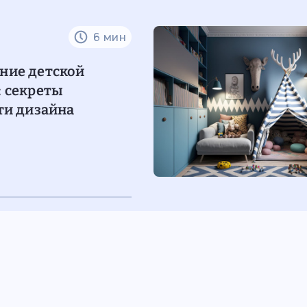
6 мин
ние детской
 секреты
ти дизайна
12 мин
ать детскую