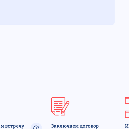
м встречу
Заключаем договор
И