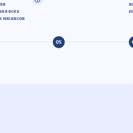
для
в
ия всех
и
и нюансов
05