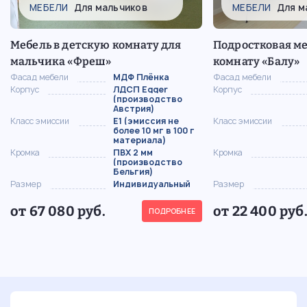
МЕБЕЛИ
Для мальчиков
МЕБЕЛИ
Для м
Мебель в детскую комнату для
Подростковая ме
мальчика «Фреш»
комнату «Балу»
Фасад мебели
МДФ Плёнка
Фасад мебели
Корпус
ЛДСП Egger
Корпус
(производство
Австрия)
Класс эмиссии
Е1 (эмиссия не
Класс эмиссии
более 10 мг в 100 г
материала)
Кромка
ПВХ 2 мм
Кромка
(производство
Бельгия)
Размер
Индивидуальный
Размер
от 67 080 руб.
от 22 400 руб
ПОДРОБНЕЕ