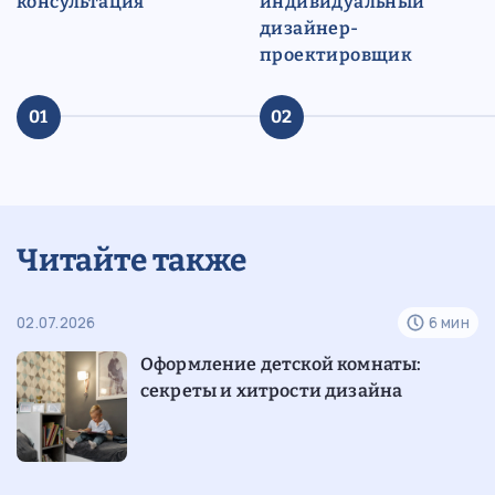
консультация
индивидуальный
дизайнер-
проектировщик
01
02
Читайте также
н
02.07.2026
6 мин
10
Оформление детской комнаты:
секреты и хитрости дизайна