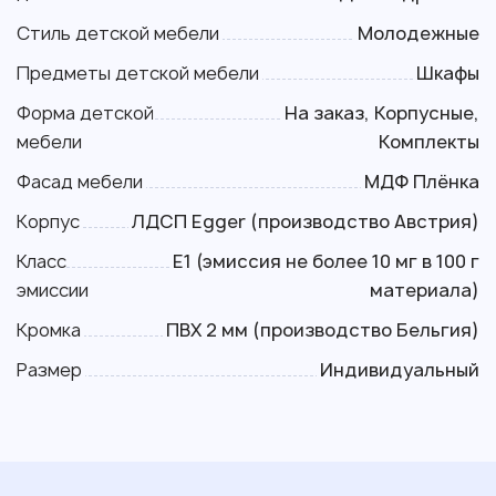
Стиль детской мебели
Молодежные
Предметы детской мебели
Шкафы
Форма детской
На заказ, Корпусные,
мебели
Комплекты
Фасад мебели
МДФ Плёнка
Корпус
ЛДСП Egger (производство Австрия)
Класс
Е1 (эмиссия не более 10 мг в 100 г
эмиссии
материала)
Кромка
ПВХ 2 мм (производство Бельгия)
Размер
Индивидуальный