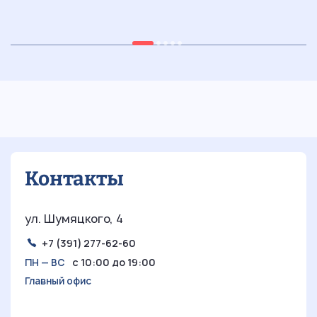
н
20.03.2025
15 мин
30
Современные решения для детской:
мебель, которая понравится
ю
мальчику
Контакты
ул. Шумяцкого, 4
+7 (391) 277-62-60
с 10:00 до 19:00
ПН — ВС
Главный офис