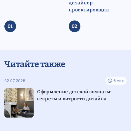
дизайнер-
проектировщик
01
02
Читайте также
н
02.07.2026
6 мин
10
Оформление детской комнаты:
секреты и хитрости дизайна